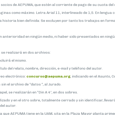
s socios de AEPUMA, que estén al corriente de pago de su cuota de
páginas como máximo. Letra Arial 11, interlineado de 1,5. En lengua c
na historia bien definida: Se excluyen por tanto los trabajos en form
n anterioridad en ningún medio, ni haber sido presentados en ning
se realizará en dos archivos:
incluirá el mismo.
ítulo del relato, nombre, dirección, e-mail y teléfono del autor.
reo electrónico:
concurso@aepuma.org
, indicando en el Asunto,
sin el archivo de “datos “, al Jurado.
pel, se realizarán en “Din A 4″, en dos sobres.
zado y en el otro sobre, totalmente cerrado y sin identificar, llevar
 del autor.
ina que AEPUMA tiene en la UAM, sita en la Plaza Mayor planta prime