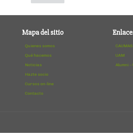
Mapa del sitio
Enlace
Quienes somos
CAUMAS
Qué hacemos
UAM
Noticias
Alumni –
Hazte socio
Cursos on-line
Contacto