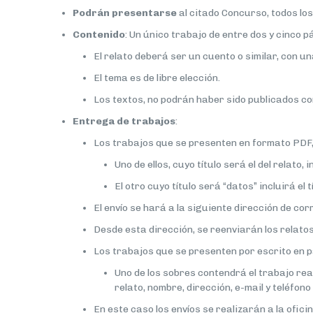
Podrán presentarse
al citado Concurso, todos lo
Contenido
: Un único trabajo de entre dos y cinco 
El relato deberá ser un cuento o similar, con u
El tema es de libre elección.
Los textos, no podrán haber sido publicados co
Entrega de trabajos
:
Los trabajos que se presenten en formato PDF, 
Uno de ellos, cuyo título será el del relato, 
El otro cuyo título será “datos” incluirá el t
El envío se hará a la siguiente dirección de cor
Desde esta dirección, se reenviarán los relatos 
Los trabajos que se presenten por escrito en pa
Uno de los sobres contendrá el trabajo reali
relato, nombre, dirección, e-mail y teléfono
En este caso los envíos se realizarán a la ofic