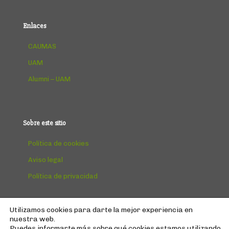
Enlaces
CAUMAS
UAM
Alumni – UAM
Sobre este sitio
Política de cookies
Aviso legal
Política de privacidad
Utilizamos cookies para darte la mejor experiencia en
nuestra web.
Puedes informarte más sobre qué cookies estamos utilizando
© Copyright
2026 | AEPUMA