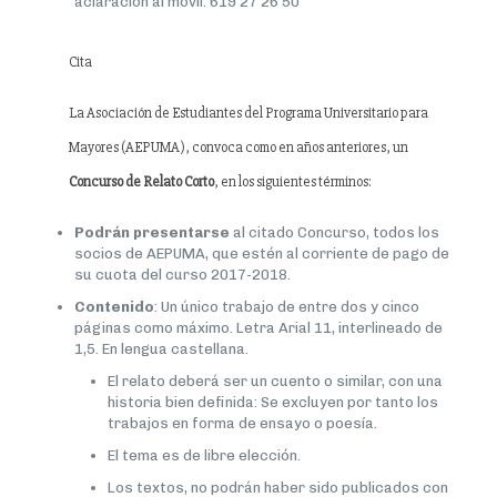
aclaración al móvil: 619 27 26 50
Cita
La Asociación de Estudiantes del Programa Universitario para
Mayores (AEPUMA), convoca como en años anteriores, un
Concurso de Relato Corto
, en los siguientes términos:
Podrán presentarse
al citado Concurso, todos los
socios de AEPUMA, que estén al corriente de pago de
su cuota del curso 2017-2018.
Contenido
: Un único trabajo de entre dos y cinco
páginas como máximo. Letra Arial 11, interlineado de
1,5. En lengua castellana.
El relato deberá ser un cuento o similar, con una
historia bien definida: Se excluyen por tanto los
trabajos en forma de ensayo o poesía.
El tema es de libre elección.
Los textos, no podrán haber sido publicados con