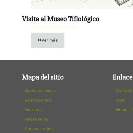
Visita al Museo Tiflológico
Ver más
Mapa del sitio
Enlace
Quienes somos
CAUMAS
Qué hacemos
UAM
Noticias
Alumni –
Hazte socio
Cursos on-line