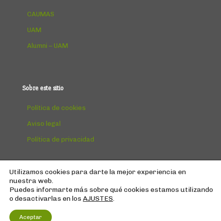
CAUMAS
UAM
Alumni – UAM
Sobre este sitio
Política de cookies
Aviso legal
Política de privacidad
Utilizamos cookies para darte la mejor experiencia en
nuestra web.
Puedes informarte más sobre qué cookies estamos utilizando
© Copyright
2026 | AEPUMA
o desactivarlas en los
AJUSTES
.
Todos los derechos reservados | Diseño:
@jotafermar
Aceptar