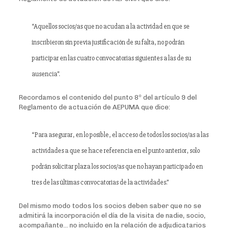
“Aquellos socios/as que no acudan a la actividad en que se
inscribieron sin previa justificación de su falta, no podrán
participar en las cuatro convocatorias siguientes a las de su
ausencia”.
Recordamos el contenido del punto 8º del artículo 9 del
Reglamento de actuación de AEPUMA que dice:
“Para asegurar, en lo posible, el acceso de todos los socios/as a las
actividades a que se hace referencia en el punto anterior, solo
podrán solicitar plaza los socios/as que no hayan participado en
tres de las últimas convocatorias de la actividades.”
Del mismo modo todos los socios deben saber que no se
admitirá la incorporación el día de la visita de nadie, socio,
acompañante… no incluido en la relación de adjudicatarios