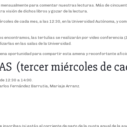
s mensualmente para comentar nuestras lecturas. Más de cincuenta 
 visión de dichos libros y gozar de la lectura.
rcoles de cada mes, a las 12:30, en la Universidad Autónoma, y come
s encontramos, las tertulias se realizarán por video conferencia (
izarlas en las salas de la Universidad.
uena oportunidad para compartir esta amena y reconfortante afició
 (tercer miércoles de ca
 de 12:30 a 14:00.
Carlos Fernández Barrutia, Mariaje Arranz.
 te inscribas (si estás al corriente de pago de la cuota anual de l