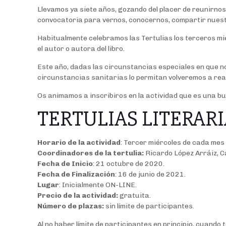
Llevamos ya siete años, gozando del placer de reunirno
convocatoria para vernos, conocernos, compartir nuestra
Habitualmente celebramos las Tertulias los terceros mié
el autor o autora del libro.
Este año, dadas las circunstancias especiales en que no
circunstancias sanitarias lo permitan volveremos a real
Os animamos a inscribiros en la actividad que es una b
TERTULIAS LITERARIAS
Horario de la actividad
: Tercer miércoles de cada mes
Coordinadores de la tertulia:
Ricardo López Arráiz, 
Fecha de Inicio
: 21 octubre de 2020.
Fecha de Finalización
: 16 de junio de 2021.
Lugar
: Inicialmente ON-LINE.
Precio de la actividad:
gratuita.
Número de plazas:
sin límite de participantes.
Al no haber límite de participantes en principio, cuando