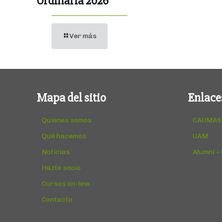
Ordinaria 2026
Ver más
Mapa del sitio
Enlace
Quienes somos
CAUMAS
Qué hacemos
UAM
Noticias
Alumni –
Hazte socio
Cursos on-line
Contacto