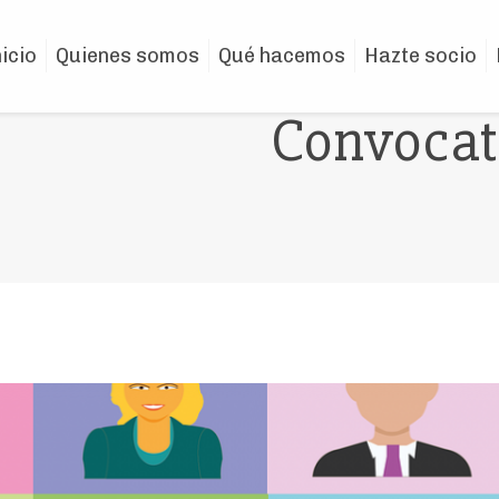
nicio
Quienes somos
Qué hacemos
Hazte socio
Convocato