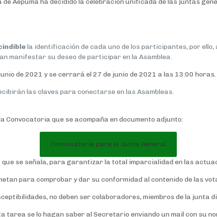
 de Aepuma ha decidido la celebración unificada de las juntas gene
indible
la identificación de cada uno de los participantes, por ello
an manifestar su deseo de participar en la Asamblea.
 junio de 2021 y se cerrará el 27 de junio de 2021 a las 13:00 horas.
ecibirán las claves para conectarse en las Asambleas.
e la Convocatoria que se acompaña en documento adjunto:
Convocatoria para la Junta General
 que se señala, para garantizar la total imparcialidad en las actua
tan para comprobar y dar su conformidad al contenido de las votac
sceptibilidades, no deben ser colaboradores, miembros de la junta 
 tarea se lo hagan saber al Secretario enviando un mail con su nomb