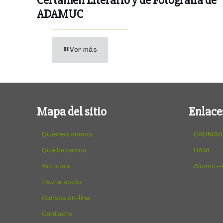
Certamen Literario y de Fotografía de
ADAMUC
Ver más
Mapa del sitio
Enlace
Quienes somos
CAUMAS
Qué hacemos
UAM
Noticias
Alumni –
Hazte socio
Cursos on-line
Contacto