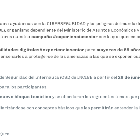
ra ayudarnos con la CIBERSEGURIDAD y los peligros del mundo digita
BE), organismo dependiente del Ministerio de Asuntos Económicos y 
entaros nuestra
campaña #experienciasenior
con la que queremo
ilidades digitales
#experienciasenior
para
mayores de 55 año
 y enseñarles a protegerse de las amenazas a las que se exponen c
 de Seguridad del Internauta (OSI) de INCIBE a partir del
28 de juni
para los participantes.
nuevo bloque temático
y se abordarán los siguientes temas que p
iliarizándose con conceptos básicos que les permitirán entender la
gura.