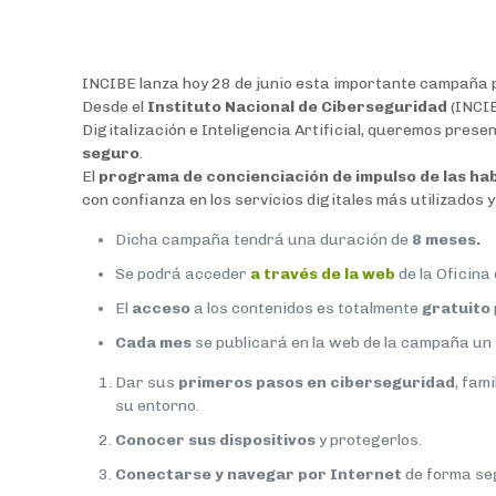
INCIBE lanza hoy 28 de junio esta importante campaña pa
Desde el
Instituto Nacional de Ciberseguridad
(INCI
Digitalización e Inteligencia Artificial, queremos pres
seguro
.
El
programa de concienciación de impulso de las hab
con confianza en los servicios digitales más utilizados
Dicha campaña tendrá una duración de
8 meses.
Se podrá acceder
a través de la web
de la Oficina
El
acceso
a los contenidos es totalmente
gratuito
Cada mes
se publicará en la web de la campaña un
Dar sus
primeros pasos en ciberseguridad
, fam
su entorno.
Conocer sus dispositivos
y protegerlos.
Conectarse y navegar por Internet
de forma se