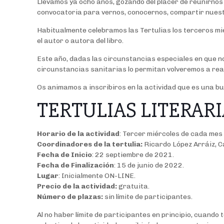
Llevamos ya ocho años, gozando del placer de reunirno
convocatoria para vernos, conocernos, compartir nuestra
Habitualmente celebramos las Tertulias los terceros mié
el autor o autora del libro.
Este año, dadas las circunstancias especiales en que no
circunstancias sanitarias lo permitan volveremos a reali
Os animamos a inscribiros en la actividad que es una b
TERTULIAS LITERARIAS
Horario de la actividad
: Tercer miércoles de cada mes
Coordinadores de la tertulia:
Ricardo López Arráiz, C
Fecha de Inicio
: 22 septiembre de 2021.
Fecha de Finalización
: 15 de junio de 2022.
Lugar
: Inicialmente ON-LINE.
Precio de la actividad:
gratuita.
Número de plazas:
sin límite de participantes.
Al no haber límite de participantes en principio, cuando