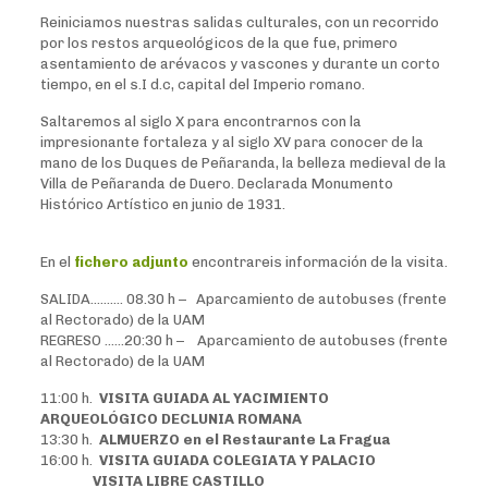
Reiniciamos nuestras salidas culturales, con un recorrido
por los restos arqueológicos de la que fue, primero
asentamiento de arévacos y vascones y durante un corto
tiempo, en el s.I d.c, capital del Imperio romano.
Saltaremos al siglo X para encontrarnos con la
impresionante fortaleza y al siglo XV para conocer de la
mano de los Duques de Peñaranda, la belleza medieval de la
Villa de Peñaranda de Duero. Declarada Monumento
Histórico Artístico en junio de 1931.
En el
fichero adjunto
encontrareis información de la visita.
SALIDA………. 08.30 h – Aparcamiento de autobuses (frente
al Rectorado) de la UAM
REGRESO ……20:30 h – Aparcamiento de autobuses (frente
al Rectorado) de la UAM
11:00 h.
VISITA GUIADA AL YACIMIENTO
ARQUEOLÓGICO DECLUNIA ROMANA
13:30 h.
ALMUERZO en el Restaurante La Fragua
16:00 h.
VISITA GUIADA COLEGIATA Y PALACIO
VISITA LIBRE CASTILLO