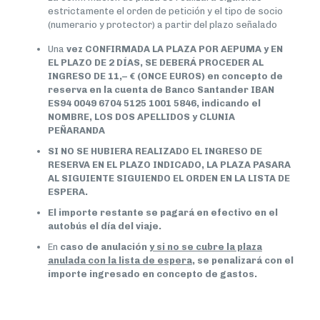
estrictamente el orden de petición y el tipo de socio
(numerario y protector) a partir del plazo señalado
Una
vez CONFIRMADA LA PLAZA POR AEPUMA y EN
EL PLAZO DE 2 D
Í
AS, SE DEBER
Á
PROCEDER AL
INGRESO DE
11,– € (ONCE EUROS) en concepto de
reserva en la cuenta de Banco Santander IBAN
ES94 0049 6704 5125 1001 5846, indicando el
NOMBRE, LOS DOS APELLIDOS y CLUNIA
PEÑARANDA
SI NO SE HUBIERA REALIZADO EL INGRESO DE
RESERVA EN EL PLAZO INDICADO, LA PLAZA PASARA
AL SIGUIENTE SIGUIENDO EL ORDEN EN LA LISTA DE
ESPERA.
El importe restante se pagará en efectivo en el
autobús el día del viaje.
En
caso de anulación
y si no se cubre la plaza
anulada con la lista de espera
, se penalizará con el
importe ingresado en concepto de gastos.