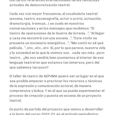
Uno de los referentes internacionales de las tentativas
actuales de democratización teatral.
Cada vez con mayor frecuencia, el vocabulario teatral
(escena, teatro, escenografía, actor o actriz, actuación,
dramaturgia, tramoya…) se cuela en nuestras
conversaciones y en los mensajes que recibimos: “El
teatro de operaciones de la Guerra de Ucrania…”, “Al llegar
a casa me encontré con una escena…”, “Este otoño se
presenta un escenario energético…”, “Me contó no sé qué
película…”, etc., etc., etc. Sí, por lo que parece, nuestra vida
y la sociedad en la que la vivimos son… cada vez más…puro
teatro… ¿No nos vendría bien asomarnos al interior de ese
lenguaje teatral en que estamos tan inmersos, pero del
que sabemos tan poco?
El taller de teatro de AEPUMA quiere ser un lugar en el que
sea posible empezar a practicar los recursos y técnicas
de la expresión y comunicación actoral, de manera
comprensiva y lúdica. Y en el que se pueda experimentar el
proceso de creación y puesta en escena de un proyecto
teatral.
En punto de partida del proyecto que vamos a desarrollar
a lo largo del curso 2022-23, es el artículo periodístico