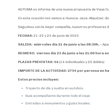
AEPUMA os informa de una nueva propuesta de Viaje Cul
En esta ocasión nos vamos a Huesca-Jaca-Alquézar, dond
Seguimos con la mejor compañía, nuestros profesores de H
FECHAS:
21-22 y 23 de junio de 2023
SALIDA: miércoles día 21 de junio a las 08:30h. –
Apar
REGRESO: viernes día 23 de junio a las 21:00 hora e
PLAZAS PREVISTAS: 54
(14 individuales y 20 dobles)
IMPORTE DE LA ACTIVIDAD: 275€ por persona en habi
Estos precios incluyen:
Trayecto de ida y vuelta en autobús.
Guía acompañante durante todo el viaje.
Entradas a monumentos y guías locales.