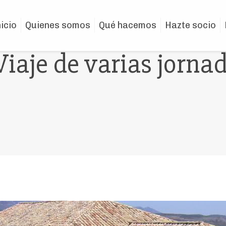
nicio
Quienes somos
Qué hacemos
Hazte socio
Viaje de varias jorna