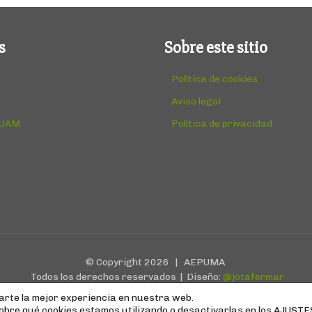
s
Sobre este sitio
Política de cookies
Aviso legal
 UAM
Política de privacidad
© Copyright
2026 | AEPUMA
Todos los derechos reservados | Diseño:
@jotafermar
arte la mejor experiencia en nuestra web.
bre qué cookies estamos utilizando o desactivarlas en los
AJUSTE