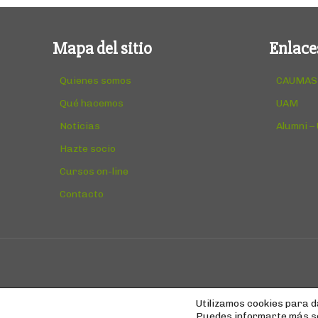
Mapa del sitio
Enlace
Quienes somos
CAUMAS
Qué hacemos
UAM
Noticias
Alumni –
Hazte socio
Cursos on-line
Contacto
Utilizamos cookies para d
Puedes informarte más so