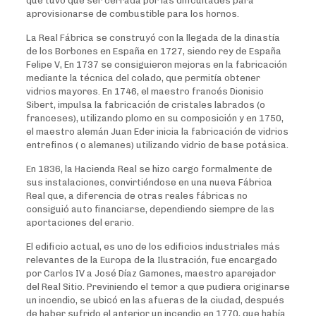
que tuvo que ser cerrada por las dificultades para
aprovisionarse de combustible para los hornos.
La Real Fábrica se construyó con la llegada de la dinastía
de los Borbones en España en 1727, siendo rey de España
Felipe V, En 1737 se consiguieron mejoras en la fabricación
mediante la técnica del colado, que permitía obtener
vidrios mayores. En 1746, el maestro francés Dionisio
Sibert, impulsa la fabricación de cristales labrados (o
franceses), utilizando plomo en su composición y en 1750,
el maestro alemán Juan Eder inicia la fabricación de vidrios
entrefinos ( o alemanes) utilizando vidrio de base potásica.
En 1836, la Hacienda Real se hizo cargo formalmente de
sus instalaciones, convirtiéndose en una nueva Fábrica
Real que, a diferencia de otras reales fábricas no
consiguió auto financiarse, dependiendo siempre de las
aportaciones del erario.
El edificio actual, es uno de los edificios industriales más
relevantes de la Europa de la Ilustración, fue encargado
por Carlos IV a José Díaz Gamones, maestro aparejador
del Real Sitio. Previniendo el temor a que pudiera originarse
un incendio, se ubicó en las afueras de la ciudad, después
de haber sufrido el anterior un incendio en 1770, que había