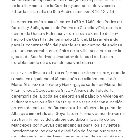
de las Hermanas de la Caridad y una serie de viviendas
situado en la calle de Don Pedro números 8,10,12 y 14.
La construcción la inició, entre 1470 y 1490, don Pedro de
Castilla y Zúñiga, nieto de Pedro de Castilla y Eril, que fue
obispo de Osma y Palencia y éste a su vez, nieto del rey
Pedro I de Castilla, denominado El Cruel. El lugar elegido
para la construcción del palacio era un campo de encinas
que se encontraba en el límite de la Villa, pero cerca de la
iglesia de San Andrés, alrededor de la cual se fueron
estableciendo otras residencias nobiliarias.
En 1777 se lleva a cabo la reforma más importante, cuando
residía en el palacio el XI marqués de Villafranca, José
María Álvarez de Toledo y Gonzaga, casado con María del
Pilar Teresa Cayetana de Silva y Álvarez de Toledo, la
ceremonia de la boda se celebró en el palacio y vivieron en
él durante varios años hasta que se trasladaron al recién
estrenado palacio de Buenavista. La célebre duquesa de
Alba que inmortalizara Goya. Las reformas consistieron en
sustituir la parte del palacio que daba a la calle de los
Mancebos por nuevas dependencias para los sirvientes.
Interiormente, se decoró el edificio de forma suntuosa y
posiblemente se añadieron entonces las dos portadas de