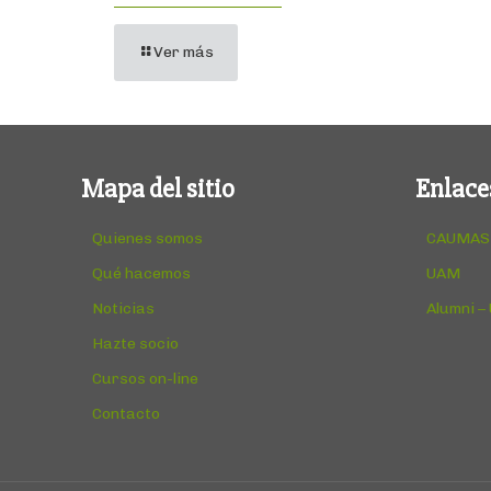
Ver más
Mapa del sitio
Enlace
Quienes somos
CAUMAS
Qué hacemos
UAM
Noticias
Alumni –
Hazte socio
Cursos on-line
Contacto