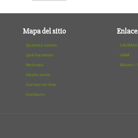
Mapa del sitio
Enlace
Quienes somos
CAUMAS
Qué hacemos
UAM
Noticias
Alumni –
Hazte socio
Cursos on-line
Contacto