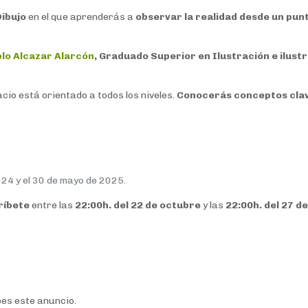
Dibujo
en el que aprenderás a
observar la realidad desde un punt
lo Alcazar Alarcón
, Graduado Superior en Ilustración e ilust
acio está orientado a todos los niveles.
Conocerás conceptos clav
024 y el 30 de mayo de 2025.
ríbete
entre las
22:00h. del 22 de octubre
y las
22:00h. del 27 d
bes este anuncio.