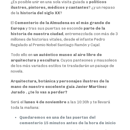
¿Es posible unir en una sola visita guiada a
políticos
ilustres, pintores, médicos y cantantes
? ¿y un repaso
de la
historia del siglo XX
?
El
Cementerio de la Almudena es el más grande de
Europa
y tras sus puertas se esconde
parte de la
historia de nuestra ciudad
, entremezclada con más de 3
millones de historias vitales, desde el infante Pedro
Regalado al Premio Nobel Santiago Ramón y Cajal.
Todo ello en
un auténtico museo al aire libre de
arquitectura y escultura
. Cuyos panteones y mausoleos
de los más variados estilos te trasladarán un paisaje de
novela.
Arquitectura, botánica y personajes ilustres de la
mano de nuestro excelente guía Javier Martínez
Jurado . ¿te lo vas a perder?
Será el
lunes 4 de noviembre
a las 10:30h y te llevará
toda la mañana:
Quedaremos en una de las puertas del
cementerio 15 minutos antes de la hora de inicio