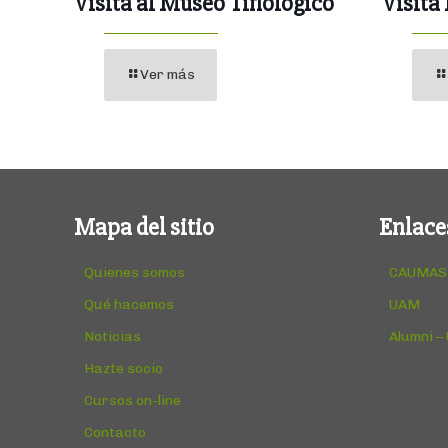
Visita al Museo Tiflológico
Visita
Ver más
Mapa del sitio
Enlace
Quienes somos
CAUMAS
Qué hacemos
UAM
Noticias
Alumni –
Hazte socio
Cursos on-line
Contacto