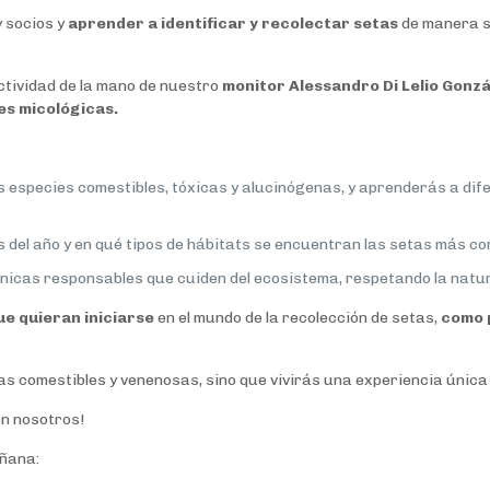
 socios y
aprender a identificar y recolectar setas
de manera s
tividad de la mano de nuestro
monitor Alessandro Di Lelio Gonzá
es micológicas.
es especies comestibles, tóxicas y alucinógenas, y aprenderás a di
 del año y en qué tipos de hábitats se encuentran las setas más c
nicas responsables que cuiden del ecosistema, respetando la nat
ue quieran iniciarse
en el mundo de la recolección de setas,
como 
as comestibles y venenosas, sino que vivirás una experiencia única
on nosotros!
añana: